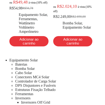
R$
49,48
ou
à vista (10% off)
R$
2.024,10
ou
à vista (10%
R$
54,98
R$
56,78
off)
Equipamento Solar
,
R$
2.249,00
R$
2.690,00
Ferramentas
,
Wattímetro
Bomba Solar
,
Voltímetro
Equipamento Solar
Amperímetro
Adicionar ao
Adicionar ao
carrinho
carrinho
Equipamento Solar
Baterias
Bomba Solar
Cabo Solar
Conectores MC4 Solar
Controlador de Carga Solar
DPS Disjuntores e Fusíveis
Estruturas Fixação Telhado
Ferramentas
Inversores
Inversores Off Grid