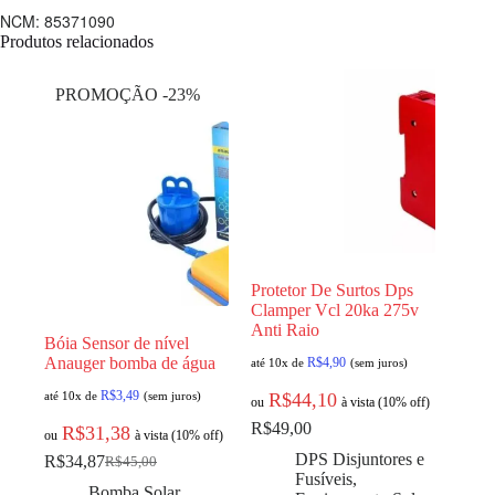
NCM: 85371090
Produtos relacionados
PROMOÇÃO -23%
Protetor De Surtos Dps
Clamper Vcl 20ka 275v
Anti Raio
Bóia Sensor de nível
Anauger bomba de água
R$
4,90
até 10x de
(sem juros)
R$
3,49
até 10x de
(sem juros)
R$
44,10
ou
à vista (10% off)
R$
49,00
R$
31,38
ou
à vista (10% off)
DPS Disjuntores e
R$
34,87
R$
45,00
Fusíveis
,
Bomba Solar
,