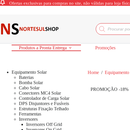
Ofertas exclusivas para compras no site, não válidas para loja físic
Produtos a Pronta Entrega
Promoções
Equipamento Solar
Home
/
Equipamento 
Baterias
Bomba Solar
Cabo Solar
PROMOÇÃO -18%
Conectores MC4 Solar
Controlador de Carga Solar
DPS Disjuntores e Fusíveis
Estruturas Fixação Telhado
Ferramentas
Inversores
Inversores Off Grid
Inversores On Grid