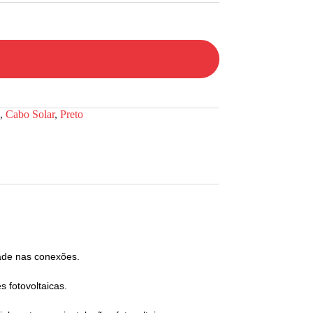
o
,
Cabo Solar
,
Preto
dade nas conexões.
s fotovoltaicas.