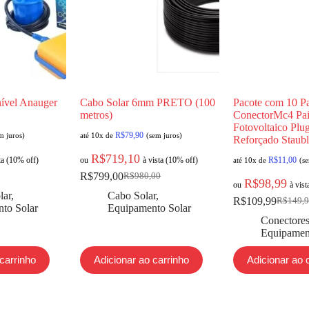
nível Anauger
Cabo Solar 6mm PRETO (100
Pacote com 10 P
metros)
ConectorMc4 Pai
Fotovoltaico Plu
R$
79,90
m juros)
até 10x de
(sem juros)
Reforçado Staubl
R$
719,10
ta (10% off)
ou
à vista (10% off)
R$
11,00
até 10x de
(s
R$
799,00
R$
980,00
R$
98,99
ou
à vis
lar
,
Cabo Solar
,
R$
109,99
R$
149,
to Solar
Equipamento Solar
Conectore
Equipamen
carrinho
Adicionar ao carrinho
Adicionar ao 