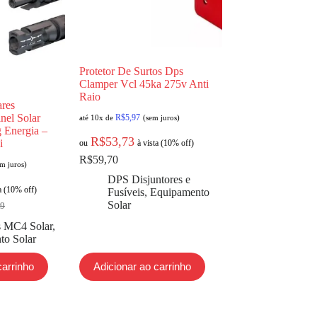
Protetor De Surtos Dps
Clamper Vcl 45ka 275v Anti
Raio
ares
nel Solar
R$
5,97
até 10x de
(sem juros)
g Energia –
R$
53,73
i
ou
à vista (10% off)
R$
59,70
em juros)
DPS Disjuntores e
ta (10% off)
Fusíveis
,
Equipamento
Solar
99
s MC4 Solar
,
to Solar
carrinho
Adicionar ao carrinho