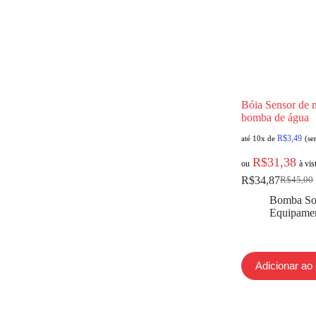
Bóia Sensor de 
bomba de água
R$
3,49
até 10x de
(se
R$
31,38
ou
à vis
R$
34,87
R$
45,00
Bomba So
Equipamen
Adicionar ao 