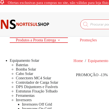
Ofertas exclusivas para compras no site, não válidas para loja físic
Produtos a Pronta Entrega
Promoções
Equipamento Solar
Home
/
Equipamento 
Baterias
Bomba Solar
Cabo Solar
PROMOÇÃO -13%
Conectores MC4 Solar
Controlador de Carga Solar
DPS Disjuntores e Fusíveis
Estruturas Fixação Telhado
Ferramentas
Inversores
Inversores Off Grid
Inversores On Grid