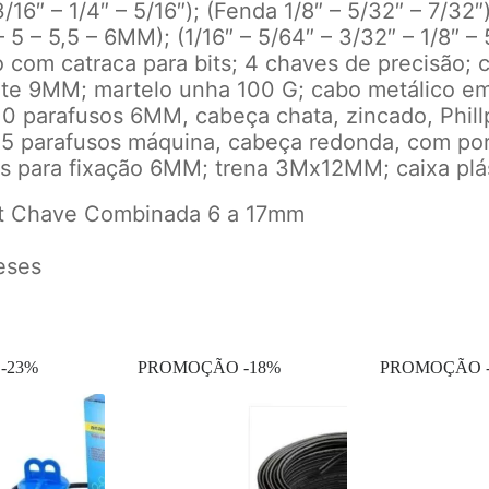
 3/16″ – 1/4″ – 5/16″); (Fenda 1/8″ – 5/32″ – 7/32
– 5 – 5,5 – 6MM); (1/16″ – 5/64″ – 3/32″ – 1/8″ – 
com catraca para bits; 4 chaves de precisão; c
ete 9MM; martelo unha 100 G; cabo metálico e
10 parafusos 6MM, cabeça chata, zincado, Phill
 parafusos máquina, cabeça redonda, com por
as para fixação 6MM; trena 3Mx12MM; caixa plá
t Chave Combinada 6 a 17mm
eses
-23%
PROMOÇÃO -18%
PROMOÇÃO 