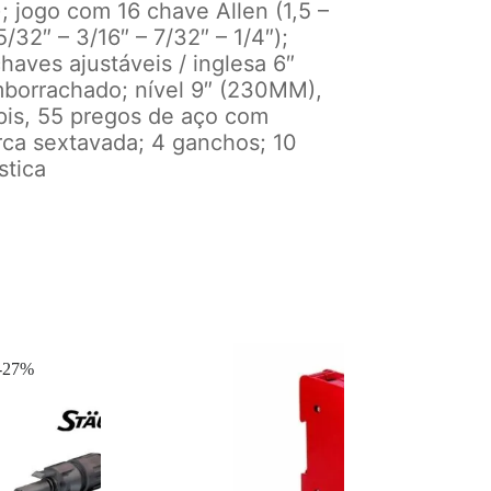
″); jogo com 16 chave Allen (1,5 –
5/32″ – 3/16″ – 7/32″ – 1/4″);
haves ajustáveis / inglesa 6″
mborrachado; nível 9″ (230MM),
pis, 55 pregos de aço com
ca sextavada; 4 ganchos; 10
stica
-27%