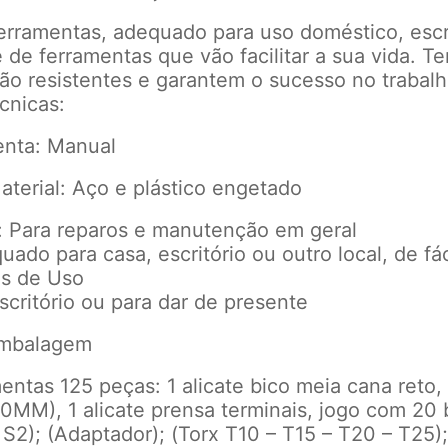
erramentas, adequado para uso doméstico, escri
 de ferramentas que vão facilitar a sua vida. T
ão resistentes e garantem o sucesso no trabalh
cnicas:
enta: Manual
terial: Aço e plástico engetado
: Para reparos e manutenção em geral
ado para casa, escritório ou outro local, de fá
s de Uso
critório ou para dar de presente
Embalagem
ntas 125 peças: 1 alicate bico meia cana reto, 
50MM), 1 alicate prensa terminais, jogo com 20
S2); (Adaptador); (Torx T10 – T15 – T20 – T25); (