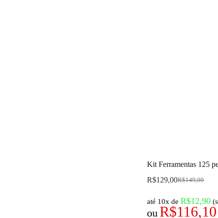
Kit Ferramentas 125 p
R$
129,00
R$
149,00
R$
12,90
até 10x de
(
R$
116,10
ou