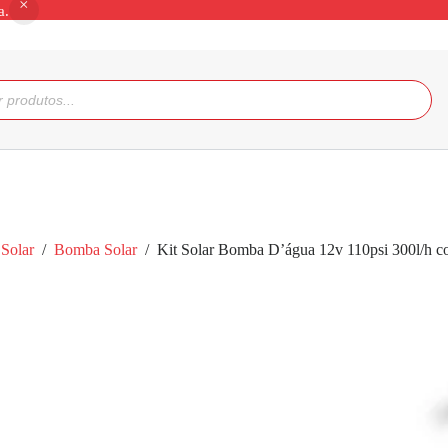
a.
Solar
/
Bomba Solar
/
Kit Solar Bomba D’água 12v 110psi 300l/h c