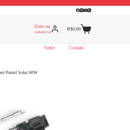
Entre ou
R$
0,00
cadastre-se
Sobre
Contato
om Painel Solar 60W