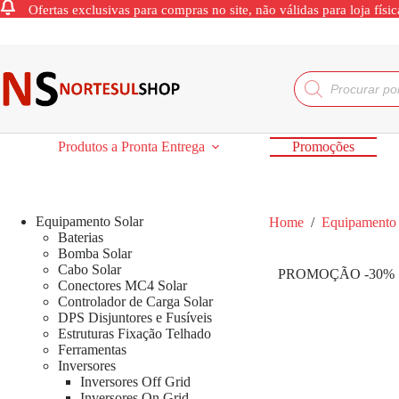
Ofertas exclusivas para compras no site, não válidas para loja físic
Produtos a Pronta Entrega
Promoções
Equipamento Solar
Home
/
Equipamento 
Baterias
Bomba Solar
Cabo Solar
PROMOÇÃO -30%
Conectores MC4 Solar
Controlador de Carga Solar
DPS Disjuntores e Fusíveis
Estruturas Fixação Telhado
Ferramentas
Inversores
Inversores Off Grid
Inversores On Grid