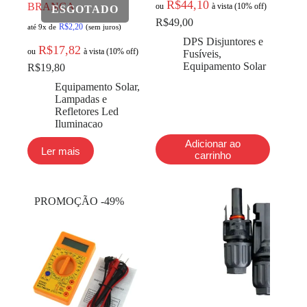
R$
44,10
BRANCA
ou
à vista (10% off)
R$
49,00
R$
2,20
até 9x de
(sem juros)
DPS Disjuntores e
R$
17,82
ou
à vista (10% off)
Fusíveis
,
Equipamento Solar
R$
19,80
Equipamento Solar
,
Lampadas e
Refletores Led
Iluminacao
Adicionar ao
Ler mais
carrinho
PROMOÇÃO -49%