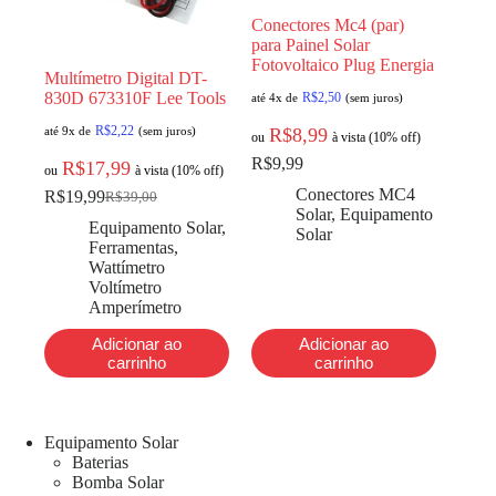
Conectores Mc4 (par)
para Painel Solar
Fotovoltaico Plug Energia
Multímetro Digital DT-
830D 673310F Lee Tools
R$
2,50
até 4x de
(sem juros)
R$
2,22
até 9x de
(sem juros)
R$
8,99
ou
à vista (10% off)
R$
9,99
R$
17,99
ou
à vista (10% off)
Conectores MC4
R$
19,99
R$
39,00
Solar
,
Equipamento
Equipamento Solar
,
Solar
Ferramentas
,
Wattímetro
Voltímetro
Amperímetro
Adicionar ao
Adicionar ao
carrinho
carrinho
Equipamento Solar
Baterias
Bomba Solar