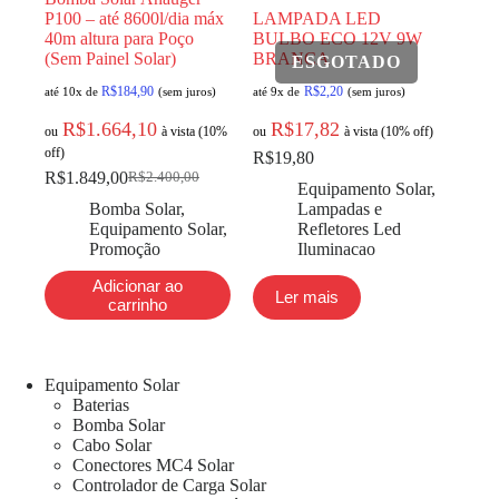
P100 – até 8600l/dia máx
LAMPADA LED
40m altura para Poço
BULBO ECO 12V 9W
(Sem Painel Solar)
BRANCA
R$
184,90
R$
2,20
até 10x de
(sem juros)
até 9x de
(sem juros)
R$
1.664,10
R$
17,82
ou
à vista (10%
ou
à vista (10% off)
off)
R$
19,80
R$
1.849,00
R$
2.400,00
Equipamento Solar
,
Bomba Solar
,
Lampadas e
Equipamento Solar
,
Refletores Led
Promoção
Iluminacao
Adicionar ao
Ler mais
carrinho
Equipamento Solar
Baterias
Bomba Solar
Cabo Solar
Conectores MC4 Solar
Controlador de Carga Solar