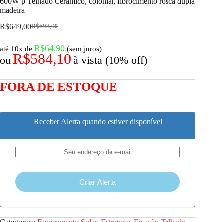
600W p Telhado Cerâmico, colonial, fibrocimento rosca dupla
madeira
R$
649,00
R$
698,00
R$
64,90
até 10x de
(sem juros)
R$
584,10
ou
à vista (10% off)
FORA DE ESTOQUE
Receber Alerta quando estiver disponível
Criar Alerta
Categorias:
Equipamento Solar
,
Estruturas Fixação Telhado