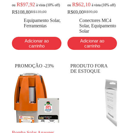
R$
97,92
R$
62,10
ou
à vista (10% off)
ou
à vista (10% off)
R$
108,80
R$
69,00
R$
139,00
R$
99,00
Equipamento Solar
,
Conectores MC4
Ferramentas
Solar
,
Equipamento
Solar
Adicionar ao
Adicionar ao
carrinho
carrinho
PROMOÇÃO -23%
PRODUTO FORA
DE ESTOQUE
Bomba Solar Anauger