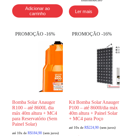
Adicionar ao
Ler mais
carrinho
PROMOÇÃO -16%
PROMOÇÃO -16%
Bomba Solar Anauger
Kit Bomba Solar Anauger
R100 – até 8600L dia
P100 – até 8600l/dia máx
máx 40m altura + MC4
40m altura + Painel Solar
para Reservatório (Sem
+ MC4 para Poço
Painel Solar)
R$
224,90
até 10x de
(sem juros)
R$
184,90
até 10x de
(sem juros)