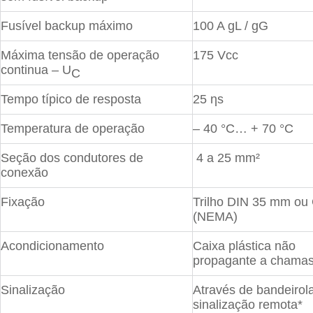
Fusível backup máximo
100 A gL / gG
Máxima tensão de operação
175 Vcc
continua – U
C
Tempo típico de resposta
25 ƞs
Temperatura de operação
– 40 °C… + 70 °C
Seção dos condutores de
4 a 25 mm²
conexão
Fixação
Trilho DIN 35 mm ou
(NEMA)
Acondicionamento
Caixa plástica não
propagante a chama
Sinalização
Através de bandeirola
sinalização remota*