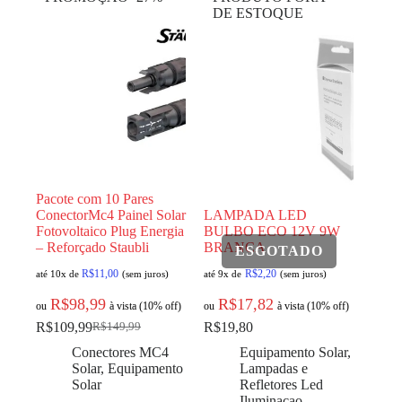
DE ESTOQUE
Pacote com 10 Pares
ConectorMc4 Painel Solar
LAMPADA LED
Fotovoltaico Plug Energia
BULBO ECO 12V 9W
– Reforçado Staubli
BRANCA
R$
11,00
R$
2,20
até 10x de
(sem juros)
até 9x de
(sem juros)
R$
98,99
R$
17,82
ou
à vista (10% off)
ou
à vista (10% off)
R$
109,99
R$
19,80
R$
149,99
Conectores MC4
Equipamento Solar
,
Solar
,
Equipamento
Lampadas e
Solar
Refletores Led
Iluminacao