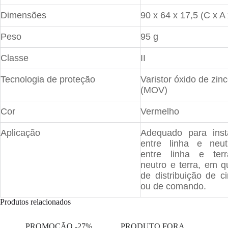
Dimensões
90 x 64 x 17,5 (C x A 
Peso
95 g
Classe
II
Tecnologia de proteção
Varistor óxido de zin
(MOV)
Cor
Vermelho
Aplicação
Adequado para inst
entre linha e neu
entre linha e ter
neutro e terra, em q
de distribuição de ci
ou de comando.
Produtos relacionados
PROMOÇÃO -27%
PRODUTO FORA