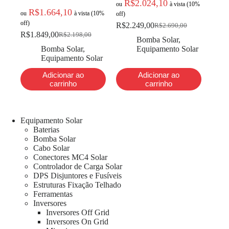
R$
2.024,10
ou
à vista (10%
R$
1.664,10
ou
à vista (10%
off)
off)
R$
2.249,00
R$
2.690,00
R$
1.849,00
R$
2.198,00
Bomba Solar
,
Bomba Solar
,
Equipamento Solar
Equipamento Solar
Adicionar ao
Adicionar ao
carrinho
carrinho
Equipamento Solar
Baterias
Bomba Solar
Cabo Solar
Conectores MC4 Solar
Controlador de Carga Solar
DPS Disjuntores e Fusíveis
Estruturas Fixação Telhado
Ferramentas
Inversores
Inversores Off Grid
Inversores On Grid