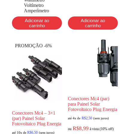
Voltímetro
Amperímetro
Adicionar ao
Adicionar ao
carrinho
carrinho
PROMOÇÃO -6%
Conectores Mc4 (par)
para Painel Solar
Fotovoltaico Plug Energia
Conectores Mc4 – 3×1
(par) Painel Solar
R$
2,50
até 4x de
(sem juros)
Fotovoltaico Plug Energia
R$
8,99
ou
à vista (10% off)
R$
6,50
até 10x de
(sem juros)