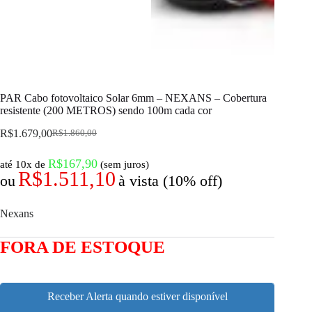
PAR Cabo fotovoltaico Solar 6mm – NEXANS – Cobertura
resistente (200 METROS) sendo 100m cada cor
R$
1.679,00
R$
1.860,00
R$
167,90
até 10x de
(sem juros)
R$
1.511,10
ou
à vista (10% off)
Nexans
FORA DE ESTOQUE
Receber Alerta quando estiver disponível