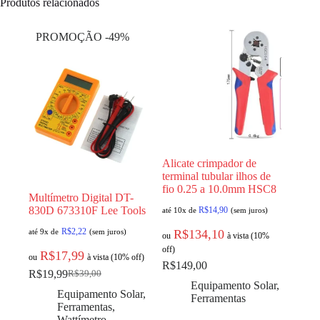
Produtos relacionados
PROMOÇÃO -49%
Alicate crimpador de
terminal tubular ilhos de
fio 0.25 a 10.0mm HSC8
Multímetro Digital DT-
830D 673310F Lee Tools
R$
14,90
até 10x de
(sem juros)
R$
2,22
até 9x de
(sem juros)
R$
134,10
ou
à vista (10%
off)
R$
17,99
ou
à vista (10% off)
R$
149,00
R$
19,99
R$
39,00
Equipamento Solar
,
Equipamento Solar
,
Ferramentas
Ferramentas
,
Wattímetro