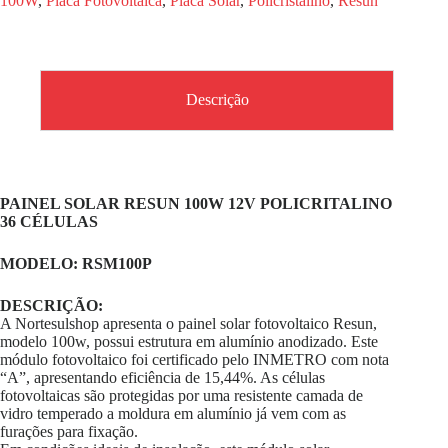
100W
,
Placa Fotovoltaica
,
Placa Solar
,
Policristalino
,
Resun
Descrição
PAINEL SOLAR RESUN 100W 12V POLICRITALINO
36 CÉLULAS
MODELO: RSM100P
DESCRIÇÃO:
A Nortesulshop apresenta o painel solar fotovoltaico Resun,
modelo 100w, possui estrutura em alumínio anodizado. Este
módulo fotovoltaico foi certificado pelo INMETRO com nota
“A”, apresentando eficiência de 15,44%. As células
fotovoltaicas são protegidas por uma resistente camada de
vidro temperado a moldura em alumínio já vem com as
furações para fixação.