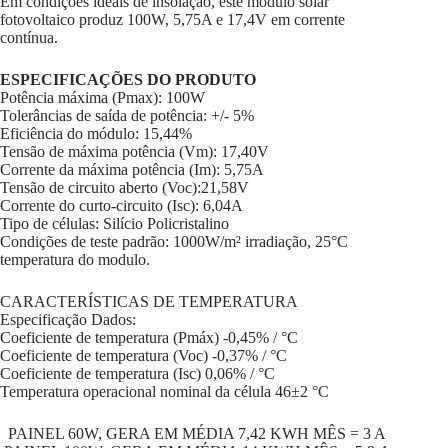
Em condições ideais de insolação, este módulo solar
fotovoltaico produz 100W, 5,75A e 17,4V em corrente
contínua.
ESPECIFICAÇÕES DO PRODUTO
Potência máxima (Pmax): 100W
Tolerâncias de saída de potência: +/- 5%
Eficiência do módulo: 15,44%
Tensão de máxima potência (Vm): 17,40V
Corrente da máxima potência (Im): 5,75A
Tensão de circuito aberto (Voc):21,58V
Corrente do curto-circuito (Isc): 6,04A
Tipo de células: Silício Policristalino
Condições de teste padrão: 1000W/m² irradiação, 25°C
temperatura do modulo.
CARACTERÍSTICAS DE TEMPERATURA
Especificação Dados:
Coeficiente de temperatura (Pmáx) -0,45% / °C
Coeficiente de temperatura (Voc) -0,37% / °C
Coeficiente de temperatura (Isc) 0,06% / °C
Temperatura operacional nominal da célula 46±2 °C
PAINEL 60W, GERA EM MÉDIA 7,42 KWH MÊS = 3 A