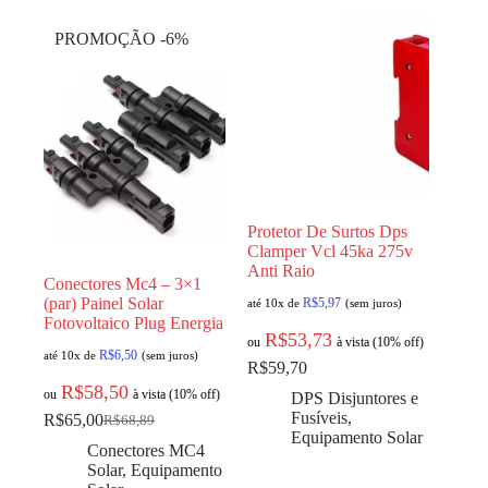
PROMOÇÃO -6%
Protetor De Surtos Dps
Clamper Vcl 45ka 275v
Anti Raio
Conectores Mc4 – 3×1
(par) Painel Solar
R$
5,97
até 10x de
(sem juros)
Fotovoltaico Plug Energia
R$
53,73
ou
à vista (10% off)
R$
6,50
até 10x de
(sem juros)
R$
59,70
R$
58,50
ou
à vista (10% off)
DPS Disjuntores e
Fusíveis
,
R$
65,00
R$
68,89
Equipamento Solar
Conectores MC4
Solar
,
Equipamento