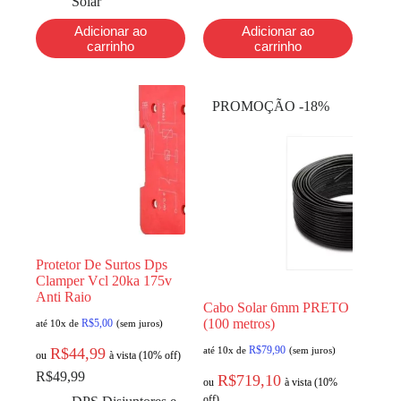
Solar
Adicionar ao
Adicionar ao
carrinho
carrinho
PROMOÇÃO -18%
Protetor De Surtos Dps
Clamper Vcl 20ka 175v
Anti Raio
Cabo Solar 6mm PRETO
(100 metros)
R$
5,00
até 10x de
(sem juros)
R$
79,90
R$
44,99
até 10x de
(sem juros)
ou
à vista (10% off)
R$
49,99
R$
719,10
ou
à vista (10%
off)