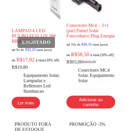
Conectores Mc4 – 3×1
LAMPADA LED
(par) Painel Solar
BULBO ECO 12V 9W
Fotovoltaico Plug Energia
BRANCA
R$
6,50
até 10x de
(sem juros)
R$
2,20
até 9x de
(sem juros)
R$
58,50
ou
à vista (10% off)
R$
17,82
ou
à vista (10% off)
R$
65,00
R$
68,89
R$
19,80
Conectores MC4
Equipamento Solar
,
Solar
,
Equipamento
Lampadas e
Solar
Refletores Led
Iluminacao
Adicionar ao
Ler mais
carrinho
PRODUTO FORA
PROMOÇÃO -3%
DE ESTOQUE