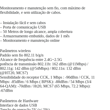
Monitoramento e manutenção sem fio, com máximo de
flexibilidade, e sem utilização de cabos.
– Instalação fácil e sem cabos
– Porta de comunicação USB
– 50 Metros de longo alcance, ampla cobertura
– Armazenamento embutido, dados de 1 mês
– Monitoramento e manutenção online
Parâmetros wireless
Padrão sem fio 802.11 b/g/n
Alcance de frequência entre 2.4G~2.5G
potência de transmissão 802.11b: 162 dBm (@11Mbps) /
802.11g: 142 dBm (@54Mbps) / 802.11n: 132 dBm
(@HT20, MCS7)
Sensibilidade do receptor CCK, 1 Mbps : -90dBm / CCK, 11
Mbps: -85dBm / 6 Mbps ( BPSK): -88dBm / 54 Mbps (3/4
64-QAM): -70dBm / Ht20, MCS7 (65 Mbps, 72.2 Mbps):
-67dBm
Parâmetros de Hardware
Interface de dados USB
Tensão de operação 5V (+/-5%)