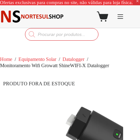
Ofertas exclusivas para compras no site, não válidas para loja física.
Home
/
Equipamento Solar
/
Datalogger
/
Monitoramento Wifi Growatt ShineWIFI-X Datalogger
PRODUTO FORA DE ESTOQUE