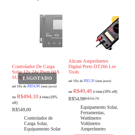
Alicate Amperímetro
Controlador De Carga
Digital Preto DT266 Lee
Solar 12v 24v Pwm 60A
Tools
SUN21
R$
5,50
até 10x de
(sem juros)
R$
54,90
até 10x de
(sem juros)
R$
49,48
ou
à vista (10% off)
R$
494,10
ou
à vista (10%
R$
54,98
R$
56,78
off)
Equipamento Solar
,
R$
549,00
Ferramentas
,
Controlador de
Wattímetro
Carga Solar
,
Voltímetro
Equipamento Solar
Amperímetro