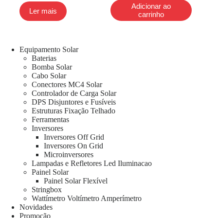
Adicionar ao
Ler mais
carrinho
Equipamento Solar
Baterias
Bomba Solar
Cabo Solar
Conectores MC4 Solar
Controlador de Carga Solar
DPS Disjuntores e Fusíveis
Estruturas Fixação Telhado
Ferramentas
Inversores
Inversores Off Grid
Inversores On Grid
Microinversores
Lampadas e Refletores Led Iluminacao
Painel Solar
Painel Solar Flexível
Stringbox
Wattímetro Voltímetro Amperímetro
Novidades
Promoção