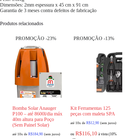
Dimensões: 2mm espessura x 45 cm x 91 cm
Garantia de 3 meses contra defeitos de fabricação
Produtos relacionados
PROMOÇÃO -23%
PROMOÇÃO -13%
Bomba Solar Anauger
Kit Ferramentas 125
P100 – até 8600l/dia máx
peças com maleta SPA
40m altura para Poço
R$
12,90
até 10x de
(sem juros)
(Sem Painel Solar)
R$
116,10
R$
184,90
ou
à vista (10%
até 10x de
(sem juros)