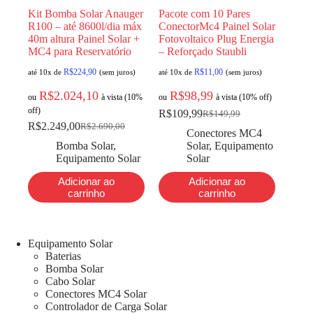
Kit Bomba Solar Anauger
Pacote com 10 Pares
R100 – até 8600l/dia máx
ConectorMc4 Painel Solar
40m altura Painel Solar +
Fotovoltaico Plug Energia
MC4 para Reservatório
– Reforçado Staubli
R$
224,90
R$
11,00
até 10x de
(sem juros)
até 10x de
(sem juros)
R$
2.024,10
R$
98,99
ou
à vista (10%
ou
à vista (10% off)
off)
R$
109,99
R$
149,99
R$
2.249,00
R$
2.690,00
Conectores MC4
Bomba Solar
,
Solar
,
Equipamento
Equipamento Solar
Solar
Adicionar ao
Adicionar ao
carrinho
carrinho
Equipamento Solar
Baterias
Bomba Solar
Cabo Solar
Conectores MC4 Solar
Controlador de Carga Solar