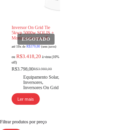
Inversor On Grid Tie
5kwp 5000w SOLIS +
Monitoramento wifi
R$
379,80
até 10x de
(sem juros)
R$
3.418,20
ou
à vista (10%
off)
R$
3.798,00
R$
3.980,00
Equipamento Solar
,
Inversores
,
Inversores On Grid
Ler mais
Filtrar produtos por preço