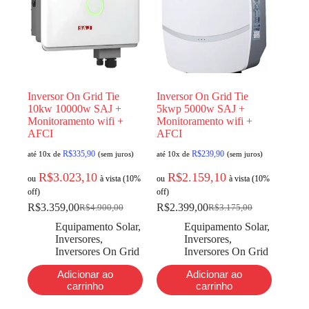
Inversor On Grid Tie
Inversor On Grid Tie
10kw 10000w SAJ +
5kwp 5000w SAJ +
Monitoramento wifi +
Monitoramento wifi +
AFCI
AFCI
R$
335,90
R$
239,90
até 10x de
(sem juros)
até 10x de
(sem juros)
R$
3.023,10
R$
2.159,10
ou
à vista (10%
ou
à vista (10%
off)
off)
R$
3.359,00
R$
2.399,00
R$
4.900,00
R$
3.175,00
Equipamento Solar
,
Equipamento Solar
,
Inversores
,
Inversores
,
Inversores On Grid
Inversores On Grid
Adicionar ao
Adicionar ao
carrinho
carrinho