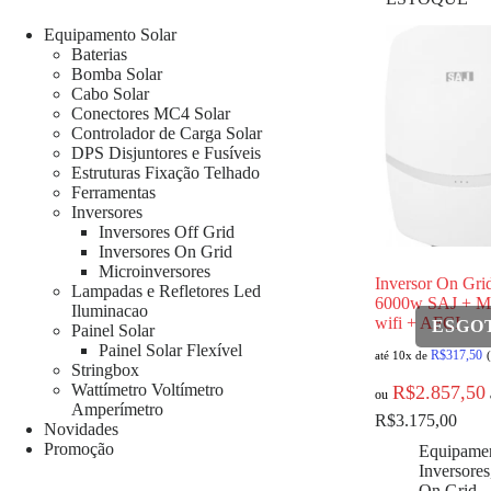
Equipamento Solar
Baterias
Bomba Solar
Cabo Solar
Conectores MC4 Solar
Controlador de Carga Solar
DPS Disjuntores e Fusíveis
Estruturas Fixação Telhado
Ferramentas
Inversores
Inversores Off Grid
Inversores On Grid
Microinversores
Inversor On Gri
Lampadas e Refletores Led
6000w SAJ + M
Iluminacao
wifi + AFCI
Painel Solar
Painel Solar Flexível
R$
317,50
até 10x de
Stringbox
Wattímetro Voltímetro
R$
2.857,50
ou
Amperímetro
R$
3.175,00
Novidades
Promoção
Equipamen
Inversores
On Grid