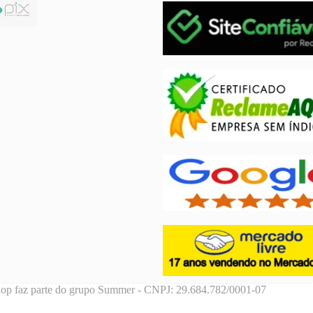
hop faz parte do grupo Summer - CNPJ: 29.684.782/0001-07
© 2024 Nortesulshop - Desenvolvido por Agência Mantarraia