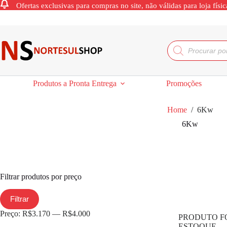
Ofertas exclusivas para compras no site, não válidas para loja físic
Produtos a Pronta Entrega
Promoções
Home
/
6Kw
6Kw
Filtrar produtos por preço
Filtrar
Preço:
R$3.170
—
R$4.000
PRODUTO F
ESTOQUE