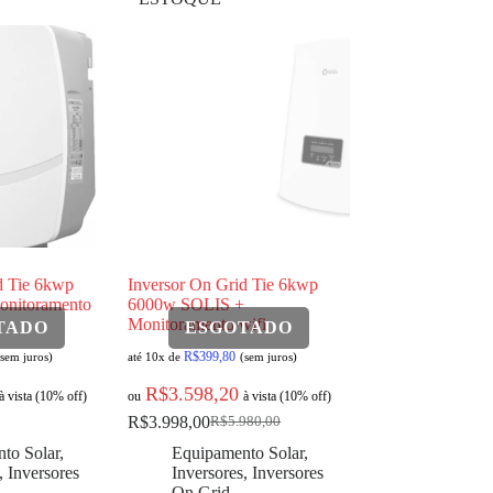
d Tie 6kwp
Inversor On Grid Tie 6kwp
onitoramento
6000w SOLIS +
Monitoramento wifi
R$
399,80
(sem juros)
até 10x de
(sem juros)
R$
3.598,20
à vista (10% off)
ou
à vista (10% off)
R$
3.998,00
R$
5.980,00
to Solar
,
Equipamento Solar
,
,
Inversores
Inversores
,
Inversores
On Grid