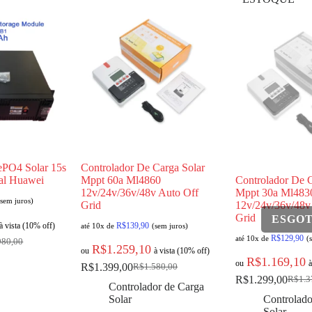
fePO4 Solar 15s
Controlador De Carga Solar
nal Huawei
Mppt 60a Ml4860
Controlador De C
12v/24v/36v/48v Auto Off
Mppt 30a Ml483
(sem juros)
Grid
12v/24v/36v/48v
Grid
à vista (10% off)
R$
139,90
até 10x de
(sem juros)
R$
129,90
até 10x de
(
980,00
R$
1.259,10
ou
à vista (10% off)
R$
1.169,10
ou
à
R$
1.399,00
R$
1.580,00
R$
1.299,00
R$
1.3
Controlador de Carga
Solar
Controlado
Solar