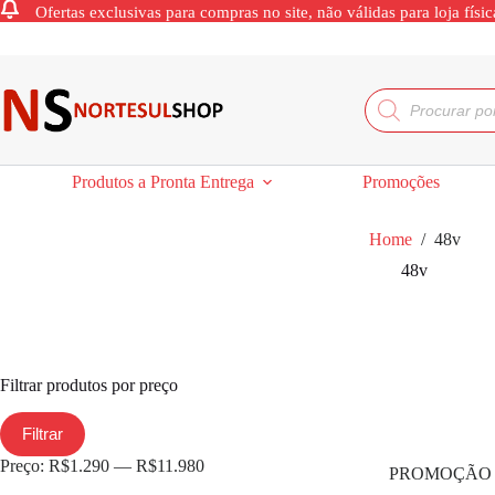
Ofertas exclusivas para compras no site, não válidas para loja físic
Produtos a Pronta Entrega
Promoções
Home
/
48v
48v
Filtrar produtos por preço
Filtrar
Preço:
R$1.290
—
R$11.980
PROMOÇÃO 