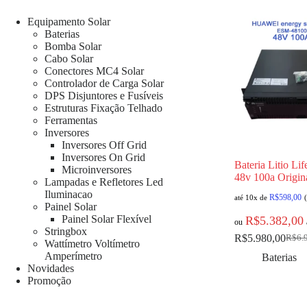
Equipamento Solar
Baterias
Bomba Solar
Cabo Solar
Conectores MC4 Solar
Controlador de Carga Solar
DPS Disjuntores e Fusíveis
Estruturas Fixação Telhado
Ferramentas
Inversores
Inversores Off Grid
Inversores On Grid
Bateria Litio Li
Microinversores
48v 100a Origi
Lampadas e Refletores Led
Iluminacao
R$
598,00
até 10x de
Painel Solar
Painel Solar Flexível
R$
5.382,00
ou
Stringbox
R$
5.980,00
R$
6.
Wattímetro Voltímetro
Amperímetro
Baterias
Novidades
Promoção