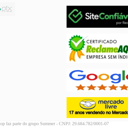
hop faz parte do grupo Summer - CNPJ: 29.684.782/0001-07