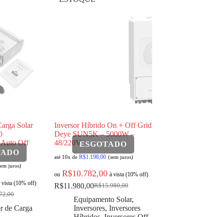
arga Solar
Inversor Híbrido On + Off Grid
0
Deye SUN5K – 5000W –
 Auto Off
48/220V
R$
1.198,00
até 10x de
(sem juros)
sem juros)
R$
10.782,00
ou
à vista (10% off)
 vista (10% off)
R$
11.980,00
R$
15.980,00
72,00
Equipamento Solar
,
r de Carga
Inversores
,
Inversores
Híbridos
,
Inversores Off