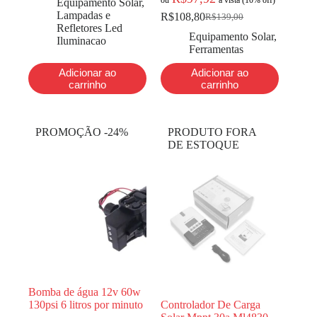
ou
à vista (10% off)
Equipamento Solar
,
Lampadas e
R$
108,80
R$
139,00
Refletores Led
Equipamento Solar
,
Iluminacao
Ferramentas
Adicionar ao
Adicionar ao
carrinho
carrinho
PROMOÇÃO -24%
PRODUTO FORA
DE ESTOQUE
Bomba de água 12v 60w
130psi 6 litros por minuto
Controlador De Carga