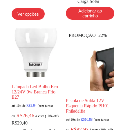
Carga Solar
Adicionar ao
Ver opções
carrinho
PROMOÇÃO -22%
Lâmpada Led Bulbo Eco
12/24V 9w Branca Frio
E27
Pistola de Solda 12V
Esquenta Rápido PH01
R$
2,94
até 10x de
(sem juros)
Philadelfia
R$
26,46
ou
à vista (10% off)
R$
10,88
até 10x de
(sem juros)
R$
29,40
R$
97,92