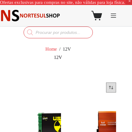
Ofertas exclusivas para compras no site, não válidas para loja física.
Home
/
12V
12V