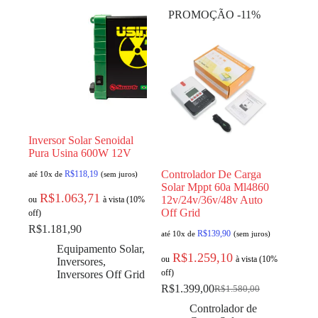
PROMOÇÃO -11%
Inversor Solar Senoidal
Pura Usina 600W 12V
Controlador De Carga
R$
118,19
até 10x de
(sem juros)
Solar Mppt 60a Ml4860
R$
1.063,71
12v/24v/36v/48v Auto
ou
à vista (10%
Off Grid
off)
R$
1.181,90
R$
139,90
até 10x de
(sem juros)
Equipamento Solar
,
R$
1.259,10
ou
à vista (10%
Inversores
,
off)
Inversores Off Grid
R$
1.399,00
R$
1.580,00
Controlador de