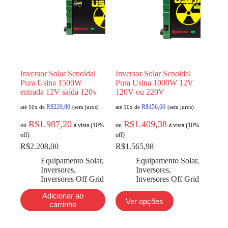
Inversor Solar Senoidal
Inversor Solar Senoidal
Pura Usina 1500W
Pura Usina 1000W 12V
entrada 12V saída 120v
120V ou 220V
R$
220,80
R$
156,60
até 10x de
(sem juros)
até 10x de
(sem juros)
R$
1.987,20
R$
1.409,38
ou
à vista (10%
ou
à vista (10%
off)
off)
R$
2.208,00
R$
1.565,98
Equipamento Solar
,
Equipamento Solar
,
Inversores
,
Inversores
,
Inversores Off Grid
Inversores Off Grid
Adicionar ao
Ver opções
carrinho