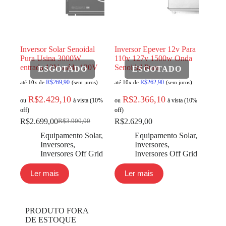
Inversor Solar Senoidal
Inversor Epever 12v Para
Pura Usina 3000W
110v 127v 1500w Onda
entrada 12V saída 120V
Senoidal Pura
R$
269,90
R$
262,90
até 10x de
(sem juros)
até 10x de
(sem juros)
R$
2.429,10
R$
2.366,10
ou
à vista (10%
ou
à vista (10%
off)
off)
R$
2.699,00
R$
2.629,00
R$
3.900,00
Equipamento Solar
,
Equipamento Solar
,
Inversores
,
Inversores
,
Inversores Off Grid
Inversores Off Grid
Ler mais
Ler mais
PRODUTO FORA
DE ESTOQUE