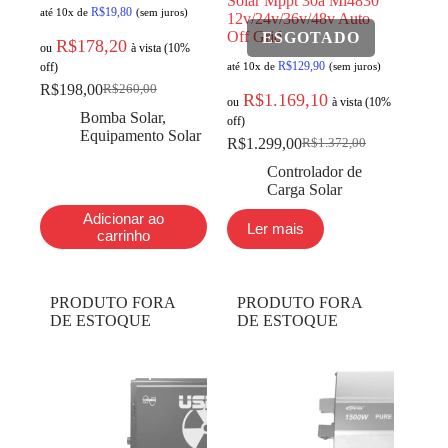
Solar Mppt 30a Ml4830
R$
19,80
até 10x de
(sem juros)
12v/24v/36v/48v Auto
Off Grid
R$
178,20
ou
à vista (10%
R$
129,90
off)
até 10x de
(sem juros)
R$
198,00
R$
260,00
R$
1.169,10
ou
à vista (10%
Bomba Solar
,
off)
Equipamento Solar
R$
1.299,00
R$
1.372,00
Controlador de
Carga Solar
Adicionar ao
Ler mais
carrinho
PRODUTO FORA
PRODUTO FORA
DE ESTOQUE
DE ESTOQUE